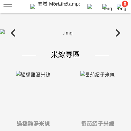
跳
0
到
主
要
內
容
米線專區
過橋雞湯米線
番茄紹子米線