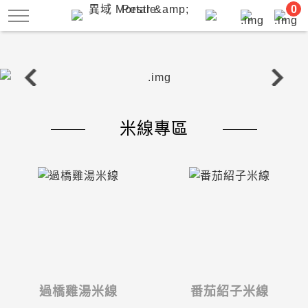
跳
0
到
主
要
內
容
米線專區
過橋雞湯米線
番茄紹子米線