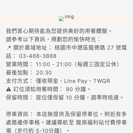
跳
到
主
要
我們衷心期待能為您提供美好的用餐體驗。
內
請參考以下資訊，規劃您的愉快時光：
容
📍 關於異域地址： 桃園市中壢區龍德路 27 號電
話： 03-466-3888
營業時間： 11:00 - 21:00（每週三固定公休）
最後加點： 20:30
支付方式： 僅收現金、Line Pay、TWQR
⚠️ 訂位須知用餐時間： 90 分鐘。
保留時間： 座位僅保留 10 分鐘，請準時抵達。
停車資訊： 本店無提供及保留停車位。附近有多
處路邊停車格。建議導航至 龍崗福利站付費停車
場（步行約 5-10分鐘）。