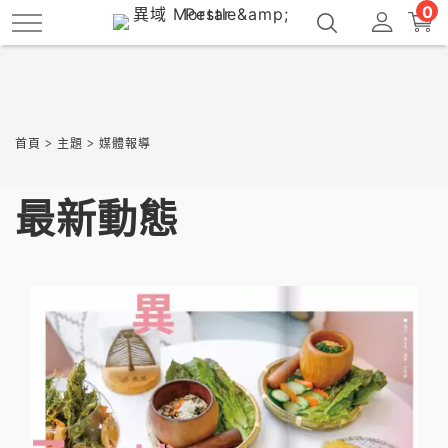
跳
0
到
主
要
內
容
首頁
>
主題
>
媒體報導
最新動態