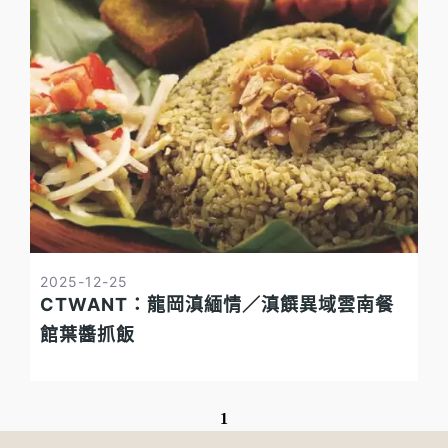
2025-12-25
CTWANT：龍岡滇緬情／滇饌異域雲南餐
館葉醬抓飯
1